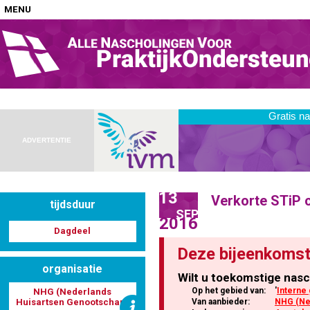
MENU
Home
Nascholingen op locatie (agenda)
ADVERTENTIE
13
Verkorte STiP 
tijdsduur
Nascholingen online (elearning)
SEP
2016
Dagdeel
Deze bijeenkomst
organisatie
Wilt u toekomstige nasc
Nascholingen op aanvraag (in-company)
Op het gebied van:
'
Interne
NHG (Nederlands
Huisartsen Genootschap)
Van aanbieder:
NHG (Ne