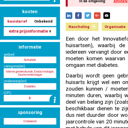
In de omgeving:
Amstelv
kosten
Nascholing aanmelden
basistarief
Onbekend
Nascholing
Organisatie
extra prijsinformatie
Een door het Innovatief
huisartsen), waarbij de 
informatie
Zoek op kaart
iedereen vervangt door e
gebied:
moeten komen waarvan va
Somatiek
omgaan met diabetes.
categorie(ën):
Interne geneeskunde, Endocrinologie,
Daarbij wordt geen gebru
Gastro-enterologie
Registreren
huisarts krijgt wel een 
onderwerp(en):
Diabetes
zouden kunnen / moete
ICPC:
minuten duren, waarbij 
D
deel van belang zijn (zoa
beschikbaar dienen te zi
Inloggen
sponsoring
dus niet duurder door wo
jaarcontrole van 20 minute
Onbekend