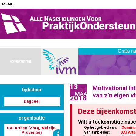
MENU
Home
Nascholingen op locatie (agenda)
ADVERTENTIE
13
Motivational In
tijdsduur
Nascholingen online (elearning)
MAA
van z’n eigen vi
2018
Dagdeel
Deze bijeenkomst
organisatie
Wilt u toekomstige nasc
Nascholingen op aanvraag (in-company)
Op het gebied van:
'
Communi
DAI Artsen (Zorg, Welzijn,
Preventie)
Van aanbieder:
DAI Arts