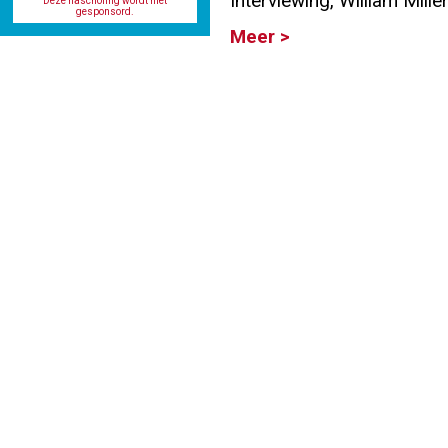
Interviewing, William Mille
Deze nascholing wordt niet
gesponsord.
Meer >
Info