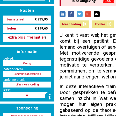
In de omgeving:
Utrecht
kosten
Nascholing aanmelden
basistarief
€ 235,95
Nascholing
Folder
leden
€ 199,65
U kent ’t vast wel; het g
extra prijsinformatie
komt bij een patiënt. E
Zoek op kaart
Iemand overtuigen of aand
informatie
Met motiverende gespr
tegenstrijdige gevoelens 
gebied:
Overig
motivatie te versterken
categorie(ën):
commitment om te verande
Registreren
Communicatietechniek
je niet aanbrengen, wel o
onderwerp(en):
Lifestyle en voeding
In deze interactieve train
ICPC:
Door gesprekken te oefe
A
samen inzicht in 'wat we
Inloggen
mogen hun eigen prakti
sponsoring
gebaseerd op de theorie