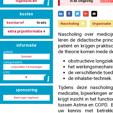
Ingelheim BV
In de omgeving:
Vlissing
kosten
Nascholing aanmelden
basistarief
Gratis
Nascholing
Organisatie
extra prijsinformatie
Nascholing over medicij
leren de didactische princ
Zoek op kaart
informatie
patiënt en krijgen praktis
de theorie komen mede d
gebied:
Somatiek
obstructieve longziek
categorie(ën):
het werkingsmechani
Longziekten, Farmacologie
Registreren
de verschillende toe
ICPC:
de inhalatie-techniek.
R
Tijdens deze nascholin
sponsoring
medicatie, bijwerkingen 
Inloggen
krijgt inzicht in het funct
Boehringer Ingelheim
tussen Astma en COPD. Bo
uw kennis met betrekki