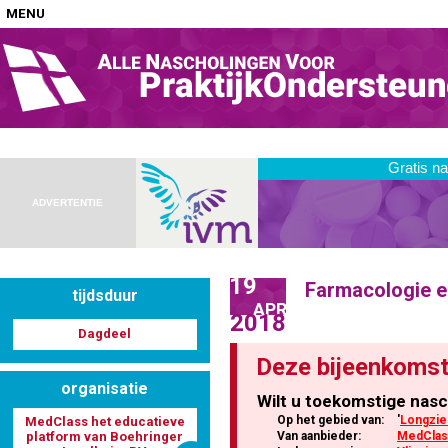
MENU
Home
Nascholingen op locatie (agenda)
ADVERTENTIE
19
Farmacologie en
tijdsduur
Nascholingen online (elearning)
APR
2018
Dagdeel
Deze bijeenkomst
organisatie
Wilt u toekomstige nasc
Nascholingen op aanvraag (in-company)
Op het gebied van:
'
Longzie
MedClass het educatieve
platform van Boehringer
Van aanbieder:
MedClass