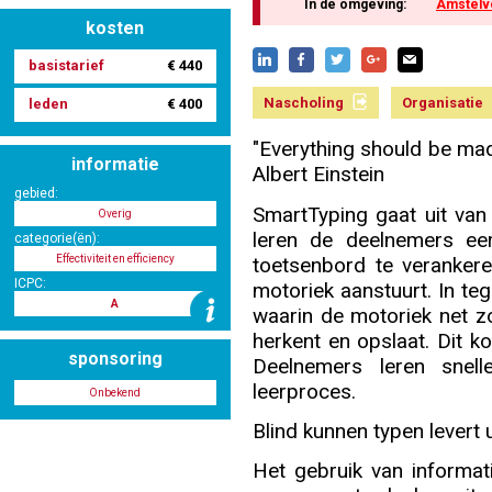
In de omgeving:
Amstelv
kosten
basistarief
€ 440
Nascholing aanmelden
Nascholing
Organisatie
leden
€ 400
"Everything should be made
informatie
Albert Einstein
Zoek op kaart
gebied:
SmartTyping gaat uit van 
Overig
leren de deelnemers ee
categorie(ën):
toetsenbord te verankere
Effectiviteit en efficiency
ICPC:
motoriek aanstuurt. In teg
Registreren
A
waarin de motoriek net zo
herkent en opslaat. Dit ko
sponsoring
Deelnemers leren snell
leerproces.
Onbekend
Inloggen
Blind kunnen typen levert 
Het gebruik van informa