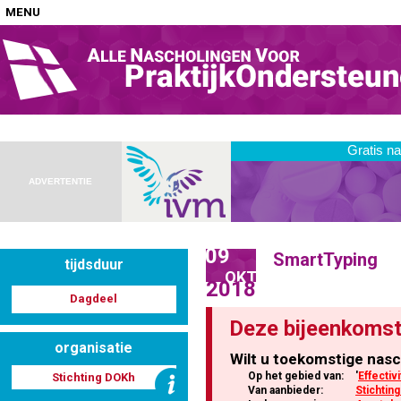
MENU
Home
Nascholingen op locatie (agenda)
ADVERTENTIE
09
SmartTyping
tijdsduur
Nascholingen online (elearning)
OKT
2018
Dagdeel
Deze bijeenkomst
organisatie
Wilt u toekomstige nasc
Nascholingen op aanvraag (in-company)
Op het gebied van:
'
Effectivi
Stichting DOKh
Van aanbieder:
Stichtin