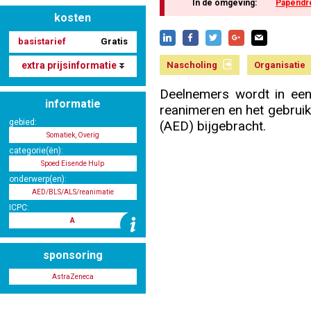
In de omgeving:
Papendr
kosten
basistarief
Gratis
Nascholing aanmelden
extra prijsinformatie
Nascholing
Organisatie
Deelnemers wordt in een
informatie
reanimeren en het gebruik
Zoek op kaart
gebied:
(AED) bijgebracht.
Somatiek, Overig
categorie(ën):
Spoed Eisende Hulp
onderwerp(en):
Registreren
AED/BLS/ALS/reanimatie
ICPC:
A
sponsoring
Inloggen
AstraZeneca