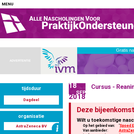
MENU
Home
Nascholingen op locatie (agenda)
ADVERTENTIE
18
Cursus - Reani
tijdsduur
Nascholingen online (elearning)
SEP
2018
Dagdeel
Deze bijeenkomst
organisatie
Wilt u toekomstige nasc
Nascholingen op aanvraag (in-company)
Op het gebied van:
'
Spoed E
AstraZeneca BV
Van aanbieder:
AstraZe