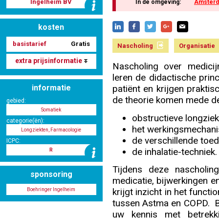
Ingelheim BV
In de omgeving:
Amster
kosten
Nascholing aanmelden
basistarief
Gratis
Nascholing
Organisatie
extra prijsinformatie
Nascholing over medicij
leren de didactische princ
Zoek op kaart
informatie
patiënt en krijgen praktis
de theorie komen mede d
gebied:
Somatiek
obstructieve longziek
categorie(ën):
het werkingsmechani
Longziekten, Farmacologie
Registreren
de verschillende toe
ICPC:
de inhalatie-techniek.
R
Tijdens deze nascholin
sponsoring
medicatie, bijwerkingen 
Inloggen
krijgt inzicht in het funct
Boehringer Ingelheim
tussen Astma en COPD. Bo
uw kennis met betrekki