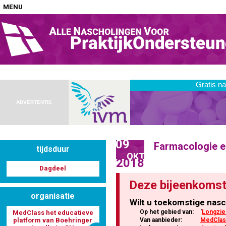
MENU
Home
Nascholingen op locatie (agenda)
ADVERTENTIE
09
Farmacologie en
tijdsduur
Nascholingen online (elearning)
OKT
2018
Dagdeel
Deze bijeenkomst
organisatie
Wilt u toekomstige nasc
Nascholingen op aanvraag (in-company)
Op het gebied van:
'
Longzie
MedClass het educatieve
platform van Boehringer
Van aanbieder:
MedClass