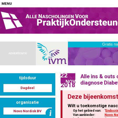
MENU
Home
Nascholingen op locatie (agenda)
ADVERTENTIE
22
Alle ins & out
tijdsduur
Nascholingen online (elearning)
NOV
diagnose Diabet
2018
Dagdeel
Deze bijeenkomst
organisatie
Wilt u toekomstige nasc
Nascholingen op aanvraag (in-company)
Op het gebied van:
'
Endocri
Novo Nordisk BV
Van aanbieder:
Novo No