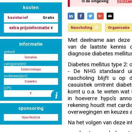
In de omgeving:
Oostzaa
kosten
basistarief
Gratis
Nascholing aanmelden
extra prijsinformatie
Nascholing
Organisatie
Met deelname aan deze i
informatie
van de laatste kennis
Zoek op kaart
gebied:
diagnose diabetes mellitus
Somatiek
Diabetes mellitus type 2
categorie(ën):
- De NHG standaard ui
Endocrinologie
onderwerp(en):
nascholing blijft u op 
Registreren
Diabetes
casuïstiek omtrent diabete
ICPC:
komt u o.a. te weten wat 
T
in hoeverre hypo’s an
rekening houdt met cardio
sponsoring
overwegingen en keuzes 
Inloggen
Novo Nordisk
Na het volgen van deze in