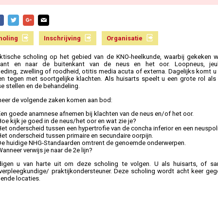
holing
Inschrijving
Organisatie
ktische scholing op het gebied van de KNO-heelkunde, waarbij gekeken w
kant en naar de buitenkant van de neus en het oor. Loopneus, jeu
eding, zwelling of roodheid, otitis media acuta of externa. Dagelijks komt u 
en tegen met soortgelijke klachten. Als huisarts speelt u een grote rol al
e stellen en de behandeling.
eer de volgende zaken komen aan bod:
Een goede anamnese afnemen bij klachten van de neus en/of het oor.
oe kijk je goed in de neus/het oor en wat zie je?
et onderscheid tussen een hypertrofie van de concha inferior en een neuspol
et onderscheid tussen primaire en secundaire oorpijn.
De huidige NHG-Standaarden omtrent de genoemde onderwerpen.
anneer verwijs je naar de 2e lijn?
igen u van harte uit om deze scholing te volgen. U als huisarts, of 
kverpleegkundige/ praktijkondersteuner. Deze scholing wordt acht keer ge
lende locaties.