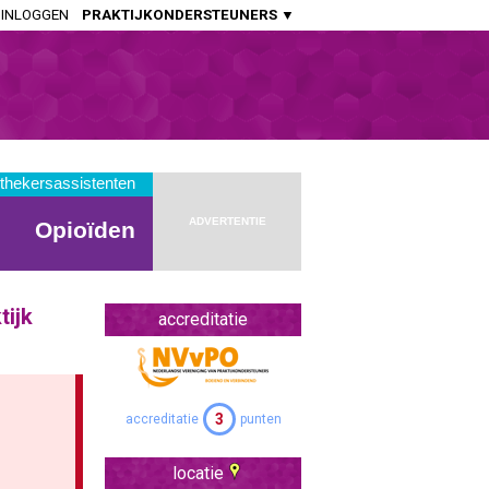
INLOGGEN
PRAKTIJKONDERSTEUNERS ▼
HUISARTSENPRAKTIJK
Huisartsen
Aspirant Huisartsen
Praktijkondersteuners Somatiek
Praktijkondersteuners GGZ
ADVERTENTIE
Doktersassistenten
APOTHEEK
tijk
Openbaar Apothekers
accreditatie
Ziekenhuis Apothekers
Apothekers Assistenten
3
accreditatie
punten
OVERIGE SPECIALISMEN
Artsen Verstandelijk Gehandicapten
locatie