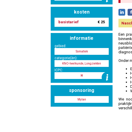
kosten
basistarief
€ 25
Nasc
Een pra
informatie
binnen
neusblo
gebied:
patiënt
Somatiek
diagnos
categorie(ën):
Onder m
KNO-heelkunde, Longziekten
ICPC:
H
H
H
H
sponsoring
W
We nod
Mylan
praktij
verschil