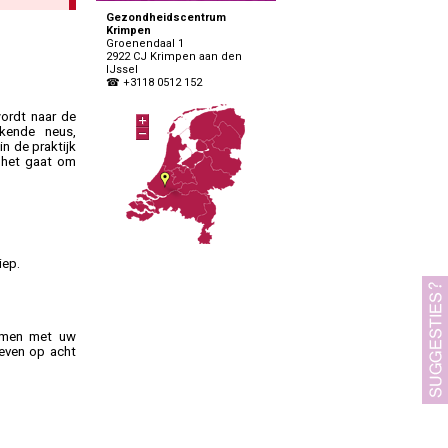
Specialisten Ouderengeneeskunde
Gezondheidscentrum
Krimpen
Groenendaal 1
2922 CJ Krimpen aan den
IJssel
☎ +3118 0512 152
ordt naar de
kende neus,
in de praktijk
s het gaat om
iep.
samen met uw
geven op acht