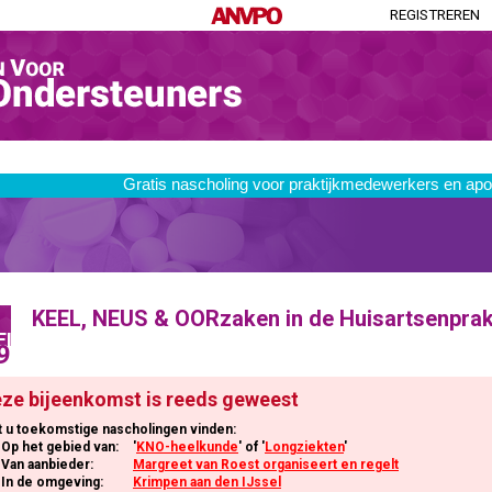
REGISTREREN
KEEL, NEUS & OORzaken in de Huisartsenprak
EI
9
ze bijeenkomst is reeds geweest
t u toekomstige nascholingen vinden:
Op het gebied van:
'
KNO-heelkunde
' of '
Longziekten
'
Van aanbieder:
Margreet van Roest organiseert en regelt
In de omgeving:
Krimpen aan den IJssel