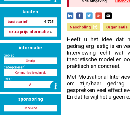
In de omgeving:
Eindhov
kosten
Nascholing aanmelden
basistarief
€ 795
Nascholing
Organisatie
extra prijsinformatie
Heeft u het idee dat 
gedrag erg lastig is en ve
informatie
Zoek op kaart
Interviewing echt wat 
gebied:
theoretische model en ook
Overig
praktisch en concreet.
categorie(ën):
Communicatietechniek
Met Motivational Intervie
ICPC:
Registreren
om zijn/haar gedrag 
A
gesprekken veel effectiev
En dat terwijl het u geen e
sponsoring
Onbekend
Inloggen