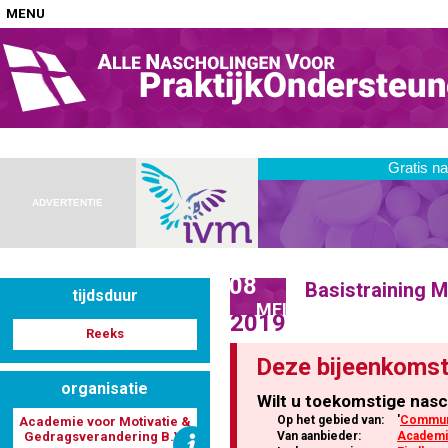
MENU
Home
Nascholingen op locatie (agenda)
ADVERTENTIE
08
Basistraining M
tijdsduur
Nascholingen online (elearning)
MEI
2019
Reeks
Deze bijeenkomst
organisatie
Wilt u toekomstige nasc
Nascholingen op aanvraag (in-company)
Op het gebied van:
'
Communi
Academie voor Motivatie &
Gedragsverandering B.V.
Van aanbieder:
Academie