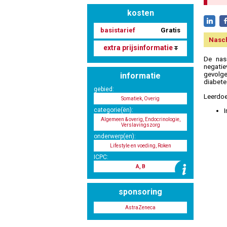
kosten
basistarief
Gratis
Nasc
extra prijsinformatie
De nasc
negatie
gevolge
informatie
diabete
gebied:
Leerdoe
Somatiek, Overig
categorie(ën):
I
Algemeen & overig, Endocrinologie,
Verslavingszorg
onderwerp(en):
Lifestyle en voeding, Roken
ICPC:
A, B
sponsoring
AstraZeneca