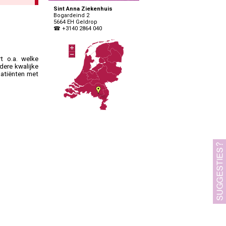
Specialisten Ouderengeneeskunde
Sint Anna Ziekenhuis
Bogardeind 2
5664 EH Geldrop
☎ +3140 2864 040
t o.a. welke
dere kwalijke
patiënten met