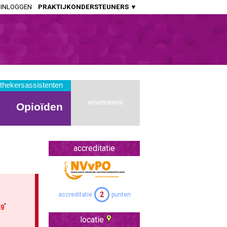
INLOGGEN
PRAKTIJKONDERSTEUNERS ▼
HUISARTSENPRAKTIJK
Huisartsen
Aspirant Huisartsen
Praktijkondersteuners Somatiek
Praktijkondersteuners GGZ
ADVERTENTIE
Doktersassistenten
APOTHEEK
Openbaar Apothekers
accreditatie
Ziekenhuis Apothekers
Apothekers Assistenten
2
accreditatie
punten
OVERIGE SPECIALISMEN
rg
'
Artsen Verstandelijk Gehandicapten
locatie