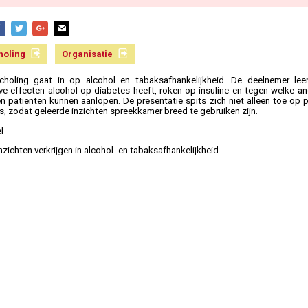
holing
Organisatie
holing gaat in op alcohol en tabaksafhankelijkheid. De deelnemer leer
ve effecten alcohol op diabetes heeft, roken op insuline en tegen welke an
n patiënten kunnen aanlopen. De presentatie spits zich niet alleen toe op 
s, zodat geleerde inzichten spreekkamer breed te gebruiken zijn.
l
nzichten verkrijgen in alcohol- en tabaksafhankelijkheid.