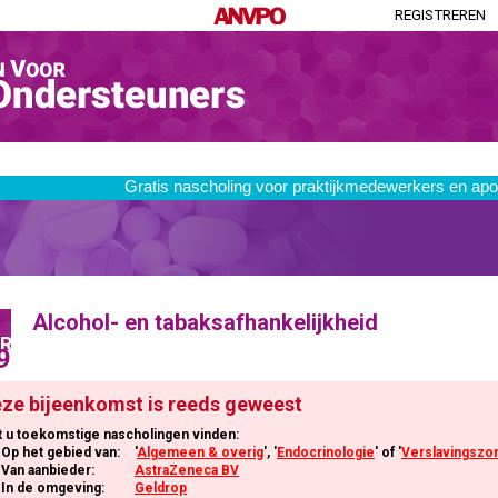
REGISTREREN
Alcohol- en tabaksafhankelijkheid
R
9
ze bijeenkomst is reeds geweest
t u toekomstige nascholingen vinden:
Op het gebied van:
'
Algemeen & overig
', '
Endocrinologie
' of '
Verslavingszo
Van aanbieder:
AstraZeneca BV
In de omgeving:
Geldrop