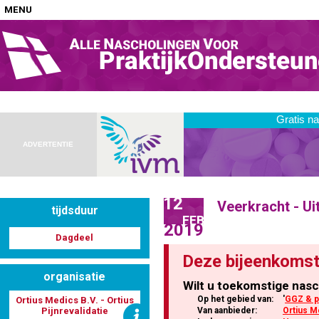
MENU
Home
Nascholingen op locatie (agenda)
ADVERTENTIE
12
Veerkracht - U
tijdsduur
Nascholingen online (elearning)
FEB
2019
Dagdeel
Deze bijeenkomst
organisatie
Wilt u toekomstige nasc
Nascholingen op aanvraag (in-company)
Op het gebied van:
'
GGZ & p
Ortius Medics B.V. - Ortius
Pijnrevalidatie
Van aanbieder:
Ortius Me