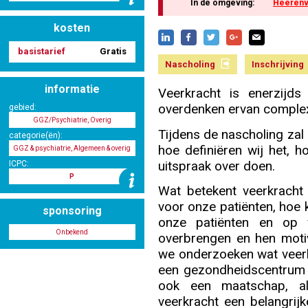
In de omgeving:
Heeren
kosten
Nascholing aanmelden
basistarief
Gratis
Nascholing
Inschrijving
informatie
Veerkracht is enerzijds
overdenken ervan complex
gebied:
Zoek op kaart
GGZ/Psychiatrie, Overig
Tijdens de nascholing zal 
categorie(ën):
hoe definiëren wij het, 
GGZ & psychiatrie, Algemeen & overig
uitspraak over doen.
ICPC:
P
Wat betekent veerkracht
Registreren
voor onze patiënten, hoe 
sponsoring
onze patiënten en op 
Onbekend
overbrengen en hen motiv
we onderzoeken wat veerk
Inloggen
een gezondheidscentrum z
ook een maatschap, al
veerkracht een belangrij