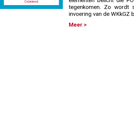
elementen belicht die PO
Onbekend
tegenkomen. Zo wordt s
Info
invoering van de WKkGZ be
Meer >