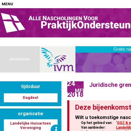
MENU
Home
Nascholingen op locatie (agenda)
ADVERTENTIE
24
Juridische gre
tijdsduur
Nascholingen online (elearning)
MEI
2018
Dagdeel
Deze bijeenkomst
organisatie
Wilt u toekomstige nasc
Nascholingen op aanvraag (in-company)
Op het gebied van:
'
GGZ & p
Landelijke Huisartsen
Vereniging
Van aanbieder:
Landelij