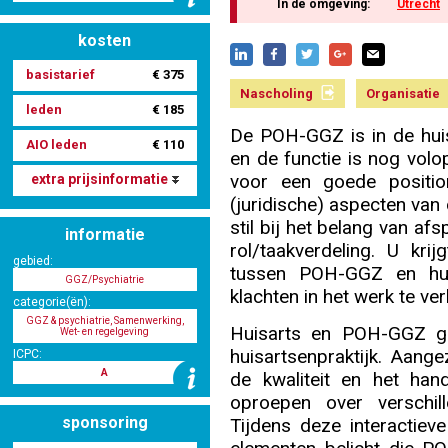
In de omgeving:
Utrecht
kosten
Nascholing aanmelden
basistarief
€ 375
Nascholing
Organisatie
leden
€ 185
De POH-GGZ is in de huisa
AIO leden
€ 110
en de functie is nog volop
Zoek op kaart
voor een goede positi
extra prijsinformatie
(juridische) aspecten va
stil bij het belang van a
informatie
rol/taakverdeling. U kr
gebied:
tussen POH-GGZ en huis
Registreren
GGZ/Psychiatrie
klachten in het werk te ver
categorie(ën):
GGZ & psychiatrie, Samenwerking,
Huisarts en POH-GGZ ge
Wet- en regelgeving
huisartsenpraktijk. Aange
ICPC:
A
de kwaliteit en het ha
Inloggen
oproepen over verschi
sponsoring
Tijdens deze interactiev